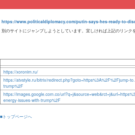
https://www.politicaldiplomacy.com/putin-says-hes-ready-to-dis
別のサイトにジャンプしようとしています。宜しければ上記のリンク
https://xoronim.ru/
https://atvstyle.ru/bitrix/redirect.php?goto=https%3A%2F%2Fjump
trump%2F
https://images.google.com.co/url?q=j&source=web&rct=j&url=htt
energy-issues-with-trump%2F
■トップページへ