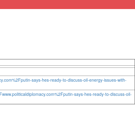
.com%2Fputin-says-hes-ready-to-discuss-oil-energy-issues-with-
.politicaldiplomacy.com%2Fputin-says-hes-ready-to-discuss-oil-