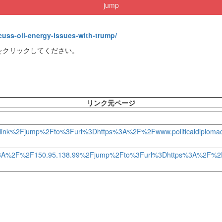
jump
cuss-oil-energy-issues-with-trump/
をクリックしてください。
リンク元ページ
-to.link%2Fjump%2Fto%3Furl%3Dhttps%3A%2F%2Fwww.politicaldiplomacy
ps%3A%2F%2F150.95.138.99%2Fjump%2Fto%3Furl%3Dhttps%3A%2F%2Fwww