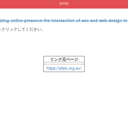
jump
mizing-online-presence-the-intersection-of-seo-and-web-design-in
をクリックしてください。
リンク元ページ
https://afaic.org.au/