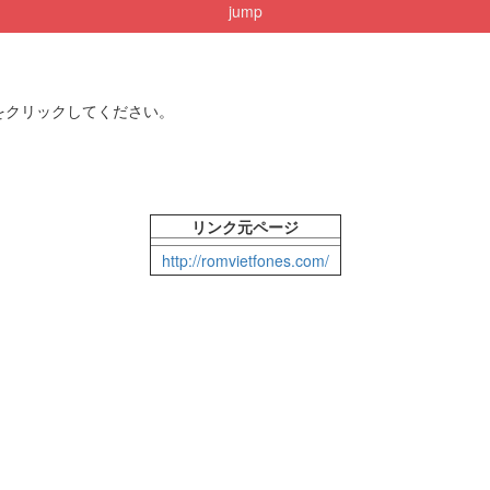
jump
をクリックしてください。
リンク元ページ
http://romvietfones.com/