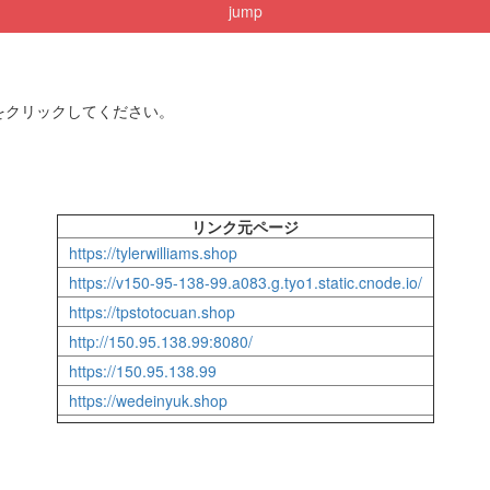
jump
をクリックしてください。
リンク元ページ
https://tylerwilliams.shop
https://v150-95-138-99.a083.g.tyo1.static.cnode.io/
https://tpstotocuan.shop
http://150.95.138.99:8080/
https://150.95.138.99
https://wedeinyuk.shop