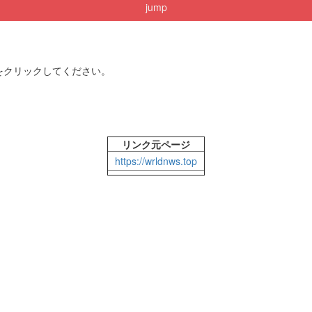
jump
をクリックしてください。
リンク元ページ
https://wrldnws.top