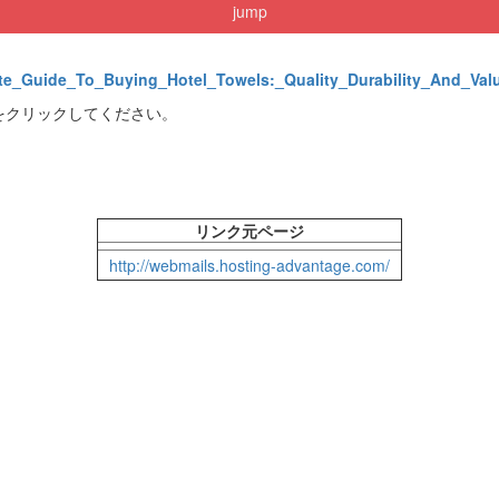
jump
imate_Guide_To_Buying_Hotel_Towels:_Quality_Durability_And_Val
をクリックしてください。
リンク元ページ
http://webmails.hosting-advantage.com/