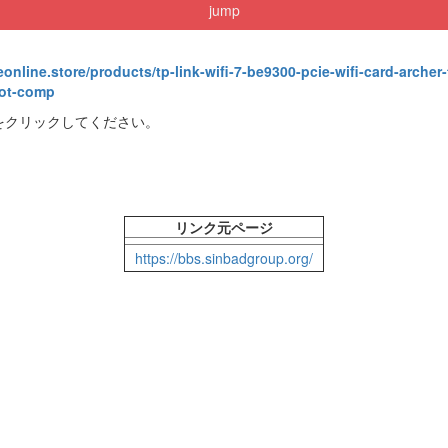
jump
online.store/products/tp-link-wifi-7-be9300-pcie-wifi-card-arche
not-comp
をクリックしてください。
リンク元ページ
https://bbs.sinbadgroup.org/