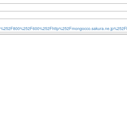
rg%252F800%252F600%252Fhttp%252Fmongocco.sakura.ne.jp%252