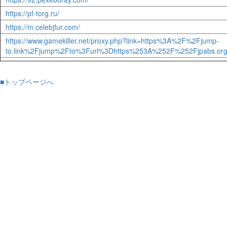
https://pf-torg.ru/
https://m.celebjfur.com/
https://www.gamekiller.net/proxy.php?link=https%3A%2F%2Fjump-
to.link%2Fjump%2Fto%3Furl%3Dhttps%253A%252F%252Fjpabs.o
■トップページへ