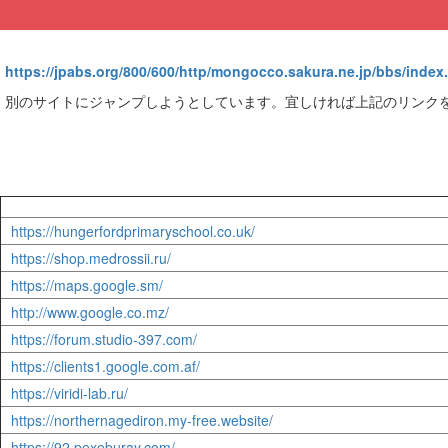
https://jpabs.org/800/600/http/mongocco.sakura.ne.jp/bbs/ind
別のサイトにジャンプしようとしています。宜しければ上記のリンク
https://hungerfordprimaryschool.co.uk/
https://shop.medrossii.ru/
https://maps.google.sm/
http://www.google.co.mz/
https://forum.studio-397.com/
https://clients1.google.com.af/
https://viridi-lab.ru/
https://northernagediron.my-free.website/
https://92.pexeburay.com/