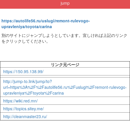
jump
https://autolife56.ru/uslugi/remont-rulevogo-
upravleniya/toyota/carina
別のサイトにジャンプしようとしています。宜しければ上記のリンク
をクリックしてください。
リンク元ページ
https://150.95.138.99/
http://jump-to.link/jump/to?
url=https%3A%2F%2Fautolife56.ru%2Fuslugi%2Fremont-rulevogo-
upravleniya%2Ftoyota%2Fcarina
https://wiki.red.mn/
https://topics.sitey.me/
http://cleanmaster23.ru/