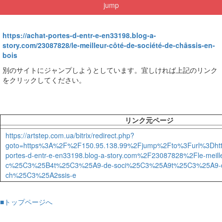
jump
https://achat-portes-d-entr-e-en33198.blog-a-
story.com/23087828/le-meilleur-côté-de-société-de-châssis-en-
bois
別のサイトにジャンプしようとしています。宜しければ上記のリンク
をクリックしてください。
リンク元ページ
https://artstep.com.ua/bitrix/redirect.php?
goto=https%3A%2F%2F150.95.138.99%2Fjump%2Fto%3Furl%3Dht
portes-d-entr-e-en33198.blog-a-story.com%2F23087828%2Fle-meill
c%25C3%25B4t%25C3%25A9-de-soci%25C3%25A9t%25C3%25A9-
ch%25C3%25A2ssis-e
■トップページへ