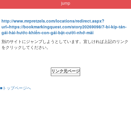
jump
http://www.mrpretzels.com/locations/redirect.aspx?
url=https://bookmarkingquest.com/story20269098/7-bí-kíp-tán-
gái-hài-hước-khiến-con-gái-bật-cười-nhớ-mãi
別のサイトにジャンプしようとしています。宜しければ上記のリンク
をクリックしてください。
リンク元ページ
■トップページへ