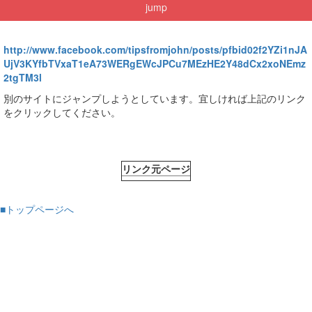
jump
http://www.facebook.com/tipsfromjohn/posts/pfbid02f2YZi1nJA
UjV3KYfbTVxaT1eA73WERgEWcJPCu7MEzHE2Y48dCx2xoNEmz
2tgTM3l
別のサイトにジャンプしようとしています。宜しければ上記のリンク
をクリックしてください。
リンク元ページ
■トップページへ