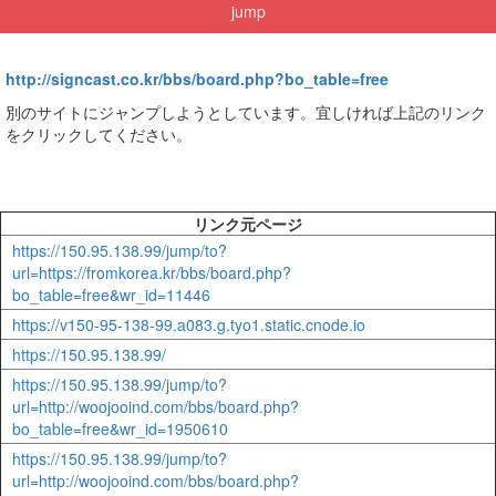
jump
http://signcast.co.kr/bbs/board.php?bo_table=free
別のサイトにジャンプしようとしています。宜しければ上記のリンク
をクリックしてください。
リンク元ページ
https://150.95.138.99/jump/to?
url=https://fromkorea.kr/bbs/board.php?
bo_table=free&wr_id=11446
https://v150-95-138-99.a083.g.tyo1.static.cnode.io
https://150.95.138.99/
https://150.95.138.99/jump/to?
url=http://woojooind.com/bbs/board.php?
bo_table=free&wr_id=1950610
https://150.95.138.99/jump/to?
url=http://woojooind.com/bbs/board.php?