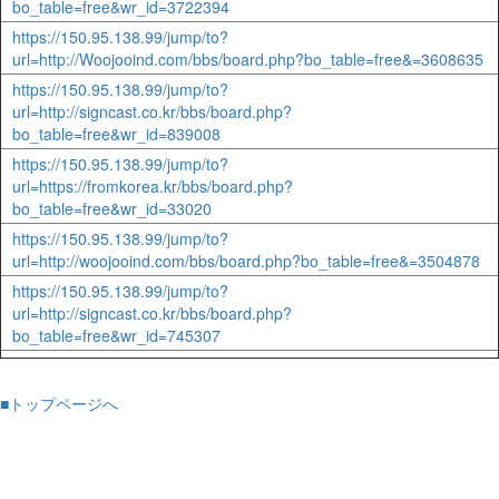
bo_table=free&wr_id=3722394
https://150.95.138.99/jump/to?
url=http://Woojooind.com/bbs/board.php?bo_table=free&=3608635
https://150.95.138.99/jump/to?
url=http://signcast.co.kr/bbs/board.php?
bo_table=free&wr_id=839008
https://150.95.138.99/jump/to?
url=https://fromkorea.kr/bbs/board.php?
bo_table=free&wr_id=33020
https://150.95.138.99/jump/to?
url=http://woojooind.com/bbs/board.php?bo_table=free&=3504878
https://150.95.138.99/jump/to?
url=http://signcast.co.kr/bbs/board.php?
bo_table=free&wr_id=745307
■トップページへ