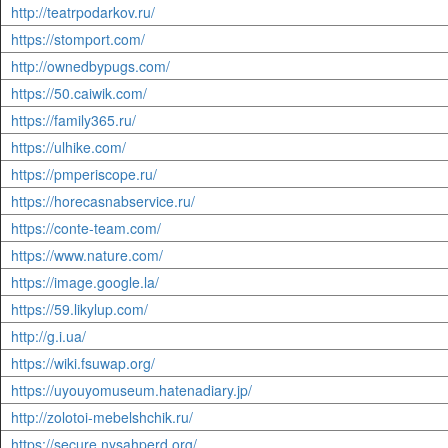
http://teatrpodarkov.ru/
https://stomport.com/
http://ownedbypugs.com/
https://50.caiwik.com/
https://family365.ru/
https://ulhike.com/
https://pmperiscope.ru/
https://horecasnabservice.ru/
https://conte-team.com/
https://www.nature.com/
https://image.google.la/
https://59.likylup.com/
http://g.i.ua/
https://wiki.fsuwap.org/
https://uyouyomuseum.hatenadiary.jp/
http://zolotoi-mebelshchik.ru/
https://secure.nysahperd.org/