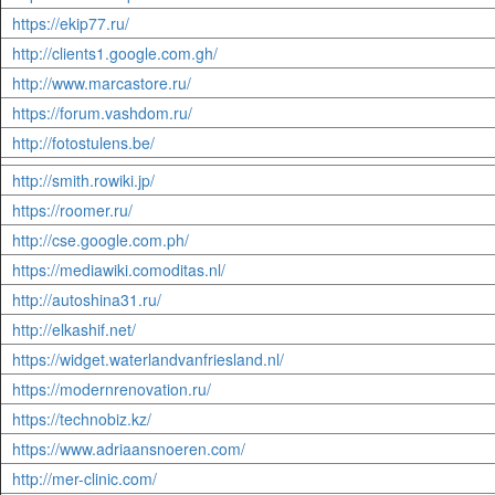
https://ekip77.ru/
http://clients1.google.com.gh/
http://www.marcastore.ru/
https://forum.vashdom.ru/
http://fotostulens.be/
http://smith.rowiki.jp/
https://roomer.ru/
http://cse.google.com.ph/
https://mediawiki.comoditas.nl/
http://autoshina31.ru/
http://elkashif.net/
https://widget.waterlandvanfriesland.nl/
https://modernrenovation.ru/
https://technobiz.kz/
https://www.adriaansnoeren.com/
http://mer-clinic.com/