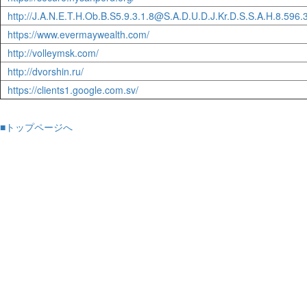
http://J.A.N.E.T.H.Ob.B.S5.9.3.1.8@S.A.D.U.D.J.Kr.D.S.S.A.H.8.596.
https://www.evermaywealth.com/
http://volleymsk.com/
http://dvorshin.ru/
https://clients1.google.com.sv/
■トップページへ