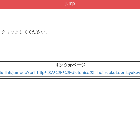
jump
をクリックしてください。
リンク元ページ
p-to.link/jump/to?url=http%3A%2F%2Fdietonica22-thai.rocket.denisyako