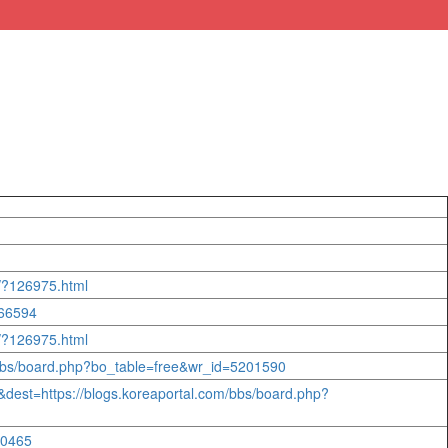
l/?126975.html
066594
l/?126975.html
m/bbs/board.php?bo_table=free&wr_id=5201590
&dest=https://blogs.koreaportal.com/bbs/board.php?
50465