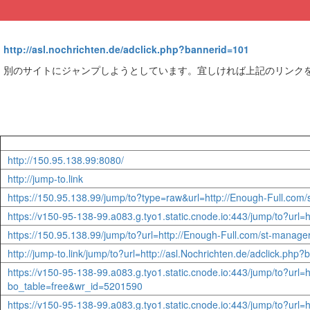
http://asl.nochrichten.de/adclick.php?bannerid=101
別のサイトにジャンプしようとしています。宜しければ上記のリンク
http://150.95.138.99:8080/
http://jump-to.link
https://150.95.138.99/jump/to?type=raw&url=http://Enough-Full.com
https://v150-95-138-99.a083.g.tyo1.static.cnode.io:443/jump/to?url
https://150.95.138.99/jump/to?url=http://Enough-Full.com/st-manag
http://jump-to.link/jump/to?url=http://asl.Nochrichten.de/adclick
https://v150-95-138-99.a083.g.tyo1.static.cnode.io:443/jump/to?url
bo_table=free&wr_id=5201590
https://v150-95-138-99.a083.g.tyo1.static.cnode.io:443/jump/to?url=