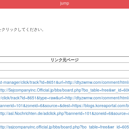
jump
をクリックしてください。
リンク元ページ
/st-manager/click/track?id=8651&url=http://dtyzwmw.com/comment/htm
=http://Ssjcompanyinc.Official.jp/bbs/board.php?bo_table=free&wr_id=6
er/click/track?id=8651&type=raw&url=http://dtyzwmw.com/comment/htm
.php?bannerid=101&zoneid=6&source=&dest=https://blogs.koreaportal.co
=http://asl.Nochrichten.de/adclick.php?bannerid=101&zoneid=6&source=
http://ssjcompanyinc.official.jp/bbs/board.php?bo_table=free&wr_id=60