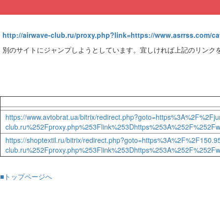
http://airwave-club.ru/proxy.php?link=https://www.asrrss.com/ca
別のサイトにジャンプしようとしています。宜しければ上記のリンク
https://www.avtobrat.ua/bitrix/redirect.php?goto=https%3A%2F
club.ru%252Fproxy.php%253Flink%253Dhttps%253A%252F%252Fww
https://shoptextil.ru/bitrix/redirect.php?goto=https%3A%2F%2
club.ru%252Fproxy.php%253Flink%253Dhttps%253A%252F%252Fww
■トップページへ