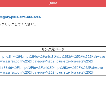
jump
tegory/plus-size-bra-sets/
をクリックしてください。
リンク元ページ
%2Fjump-to.link%2Fjump%2Fto%3Furl%3Dhttp%253A%252F%252Fairwave
w.asrrss.com%252Fcategory%252Fplus-size-bra-sets%252F
F150.95.138.99%2Fjump%2Fto%3Furl%3Dhttp%253A%252F%252Fairwave-
w.asrrss.com%252Fcategory%252Fplus-size-bra-sets%252F