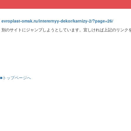
evroplast-omsk.ru/interernyy-dekor/karnizy-2/?page=26/
別のサイトにジャンプしようとしています。宜しければ上記のリンク
■トップページへ